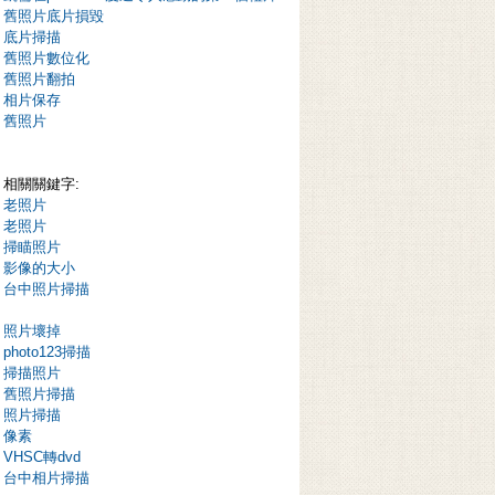
舊照片底片損毀
底片掃描
舊照片數位化
舊照片翻拍
相片保存
舊照片
相關關鍵字:
老照片
老照片
掃瞄照片
影像的大小
台中照片掃描
照片壞掉
photo123掃描
掃描照片
舊照片掃描
照片掃描
像素
VHSC轉dvd
台中相片掃描