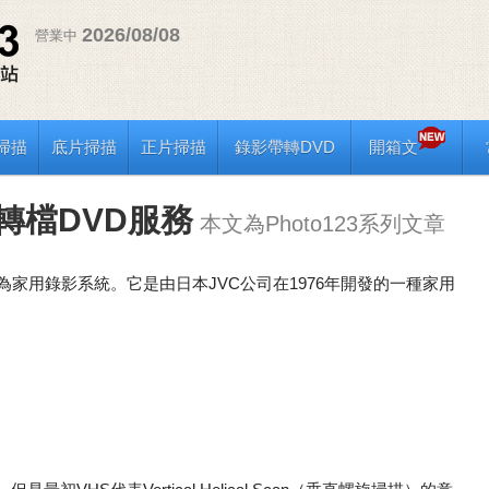
2026/08/08
營業中
掃描
底片掃描
正片掃描
錄影帶轉DVD
開箱文
及轉檔DVD服務
本文為Photo123系列文章
的縮寫，意為家用錄影系統。它是由日本JVC公司在1976年開發的一種家用