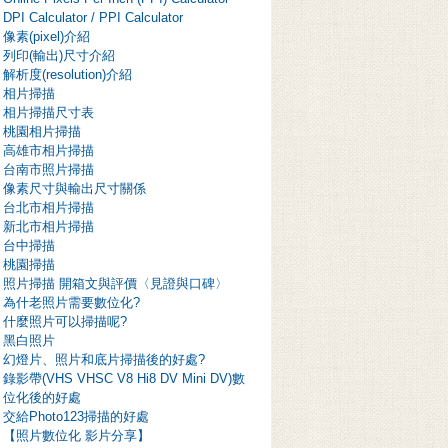
DPI Calculator / PPI Calculator
像素(pixel)介紹
列印(輸出)尺寸介紹
解析度(resolution)介紹
相片掃描
相片掃描尺寸表
桃園相片掃描
高雄市相片掃描
台南市照片掃描
像素尺寸與輸出尺寸關係
台北市相片掃描
新北市相片掃描
台中掃描
桃園掃描
照片掃描 開箱文與評價〈見證與口碑〉
為什老照片需要數位化?
什麼照片可以掃描呢?
黑白照片
幻燈片、照片和底片掃描後的好處?
錄影帶(VHS VHSC V8 Hi8 DV Mini DV)數
位化後的好處
交給Photo123掃描的好處
【照片數位化 影片分享】