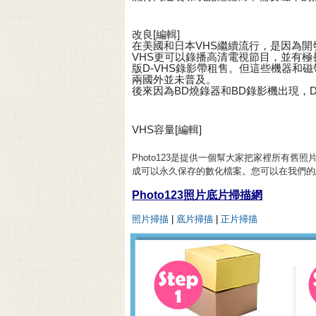
改良[編輯]
在美國和日本VHS繼續流行，是因為開發
VHS更可以錄播高清電視節目，並有
版D-VHS錄影帶租售。但這些機器和
兩國外並未普及。
後來因為BD燒錄器和BD錄影機出現，D
VHS容量[編輯]
Photo123是提供一個幫大家把家裡所有
成可以永久保存的數化檔案。您可以在我們的
Photo123照片底片掃描網
照片掃描
|
底片掃描
|
正片掃描