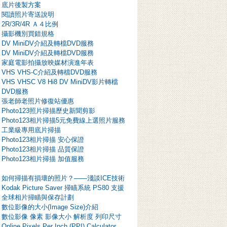
底片後製方案
閱讀照片寄送說明
2R/3R/4R Ａ４比例
攝影機別買錯規格
DV MiniDV介紹及轉檔DVD服務
DV MiniDV介紹及轉檔DVD服務
家庭電影拍攝放映媒材演進年表
VHS VHS-C介紹及轉檔DVD服務
VHS VHSC V8 Hi8 DV MiniDV影片轉檔
DVD服務
張老師老照片修復站優惠
Photo123照片掃描歷史新聞剪影
Photo123相片掃描5元免費線上選照片服務
工業級專用底片掃描
Photo123相片掃描 安心保證
Photo123相片掃描 品質保證
Photo123相片掃描 加值服務
如何掃描有損壞的照片？——淺談ICE技術
Kodak Picture Saver 掃瞄系統 PS80 支援
全球相片掃瞄與保存計劃
數位影像的大小(Image Size)介紹
數位影像 像素 影像大小 解析度 列印尺寸
Online Pixels Per Inch (PPI) Calculator