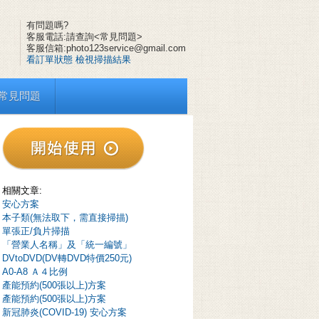
有問題嗎?
客服電話:請查詢<常見問題>
客服信箱:photo123service@gmail.com
看訂單狀態
檢視掃描結果
常見問題
相關文章:
安心方案
本子類(無法取下，需直接掃描)
單張正/負片掃描
「營業人名稱」及「統一編號」
DVtoDVD(DV轉DVD特價250元)
A0-A8 Ａ４比例
產能預約(500張以上)方案
產能預約(500張以上)方案
新冠肺炎(COVID-19) 安心方案