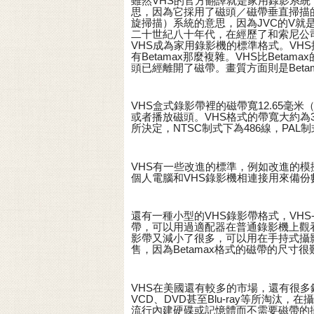
雖然VHS的官方翻譯就是家用錄影系統，但是最
思，因為它採用了磁頭／磁帶垂直掃描的技術。
旋掃描）系統的意思，因為JVC的V就是V
二十世紀八十年代，在經歷了和索尼公司的B
VHS成為家用錄影機的標準格式。VHS
有Betamax那麼複雜。VHS比Bet
頭已經離開了磁帶。畫質方面則是Beta
VHS盒式錄影帶裡的磁帶寬12.65
或者播放磁頭。VHS格式的帶寬大約為3
所決定，NTSC制式下為486線，PAL制
VHS有一些改進的標準，例如改進的模擬
個人電腦和VHS錄影機相連接用來備份
還有一種小型的VHS錄影帶格式，VHS-
帶，可以用過適配器在普通錄影機上觀看，
影帶又減小了很多，可以用在手持式攝影
售，因為Betamax格式的磁帶的尺寸
VHS在美國還有較多的市場，還有很多
VCD、DVD甚至Blu-ray等所淘汰
流行內建硬碟或記憶體而不需要磁帶的