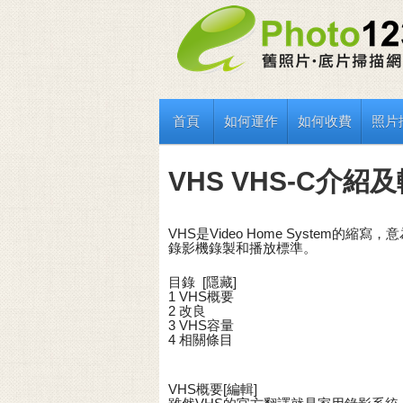
首頁
如何運作
如何收費
照片
VHS VHS-C介紹
VHS是Video Home System
錄影機錄製和播放標準。
目錄 [隱藏]
1 VHS概要
2 改良
3 VHS容量
4 相關條目
VHS概要[編輯]