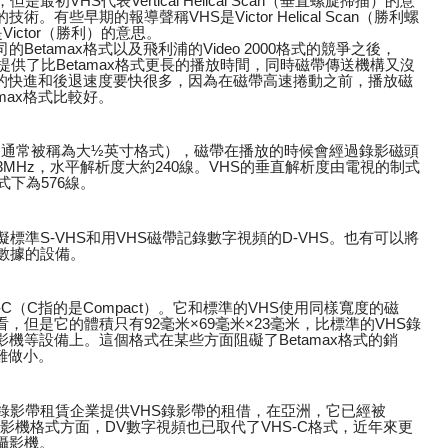
初VHS代表Vertical Helical Scan（垂直螺旋掃描）的意
有些早期的報導聲稱VHS是Victor Helical Scan（勝利螺
ictor（勝利）的意思。
etamax格式以及飛利浦的Video 2000格式的競爭之後，
提供了比Betamax格式更長的播放時間，同時磁帶傳送機構又沒
amax的快進和後退速度要快很多，因為在磁帶高速捲動之前，播放磁
max格式比較好。
毫米（通常被稱為大½英寸格式），磁帶在播放的時候會經過錄影磁頭
MHz，水平解析度大約240線。VHS的垂直解析度由電視的制式
式下為576線。
標準S-VHS和用VHS磁帶記錄數字視頻的D-VHS。也有可以將
數據的設備。
C（C指的是Compact）。它和標準的VHS使用同樣寬度的磁
但是它的體積只有92毫米×69毫米×23毫米，比標準的VHS錄
機等設備上。這個格式在某些方面阻礙了Betamax格式的銷
很難做小。
錄影帶租賃企業提供VHS錄影帶的租借，在亞洲，它已經被
，在攝影機格式方面，DV數字視頻也已取代了VHS-C格式，近年來更
攝影機。