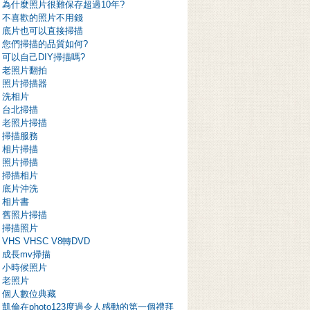
為什麼照片很難保存超過10年?
不喜歡的照片不用錢
底片也可以直接掃描
您們掃描的品質如何?
可以自己DIY掃描嗎?
老照片翻拍
照片掃描器
洗相片
台北掃描
老照片掃描
掃描服務
相片掃描
照片掃描
掃描相片
底片沖洗
相片書
舊照片掃描
掃描照片
VHS VHSC V8轉DVD
成長mv掃描
小時候照片
老照片
個人數位典藏
凱倫在photo123度過令人感動的第一個禮拜