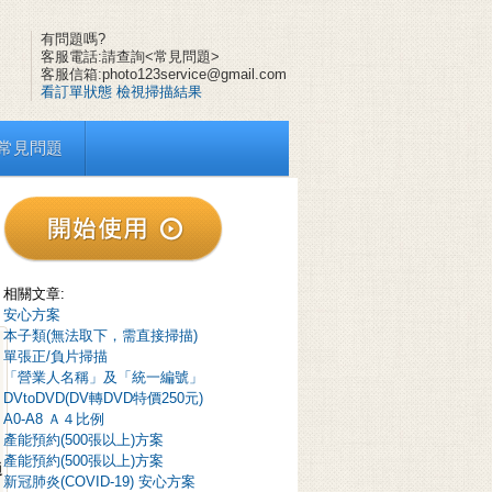
有問題嗎?
客服電話:請查詢<常見問題>
客服信箱:photo123service@gmail.com
看訂單狀態
檢視掃描結果
常見問題
相關文章:
安心方案
本子類(無法取下，需直接掃描)
單張正/負片掃描
「營業人名稱」及「統一編號」
DVtoDVD(DV轉DVD特價250元)
A0-A8 Ａ４比例
產能預約(500張以上)方案
產能預約(500張以上)方案
通
新冠肺炎(COVID-19) 安心方案