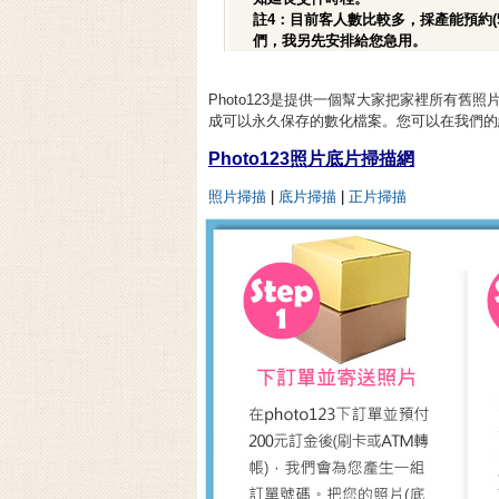
註4：目前客人數比較多，採產能預約(
們，我另先安排給您急用。
Photo123是提供一個幫大家把家裡所有
成可以永久保存的數化檔案。您可以在我們的
Photo123照片底片掃描網
照片掃描
|
底片掃描
|
正片掃描