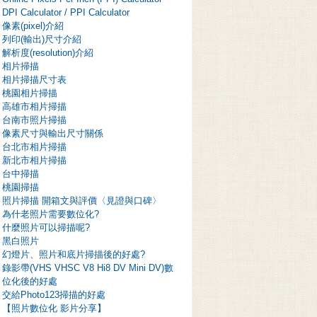
DPI Calculator / PPI Calculator
像素(pixel)介紹
列印(輸出)尺寸介紹
解析度(resolution)介紹
相片掃描
相片掃描尺寸表
桃園相片掃描
高雄市相片掃描
台南市照片掃描
像素尺寸與輸出尺寸關係
台北市相片掃描
新北市相片掃描
台中掃描
桃園掃描
照片掃描 開箱文與評價〈見證與口碑〉
為什老照片需要數位化?
什麼照片可以掃描呢?
黑白照片
幻燈片、照片和底片掃描後的好處?
錄影帶(VHS VHSC V8 Hi8 DV Mini DV)數
位化後的好處
交給Photo123掃描的好處
【照片數位化 影片分享】