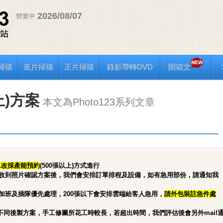
2026/08/07
營業中
掃描
底片掃描
正片掃描
錄影帶轉DVD
開箱文
上)方案
本文為Photo123系列文章
21改採產能預約
(500張以上)方式進行
式，收到照片確認方案後，我們會安排訂單排程及設備，如有急用部份，請通知我
人員加班及插隊優先處理，200張以下會安排雲端給客人急用，
請外包裝註急件處
不同後製方案，手工修圖所花工時較長，若超出時間，我們評估後會另外mail