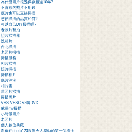
為什麼照片很難保存超過10年?
不喜歡的照片不用錢
底片也可以直接掃描
您們掃描的品質如何?
可以自己DIY掃描嗎?
老照片翻拍
照片掃描器
洗相片
台北掃描
老照片掃描
掃描服務
相片掃描
照片掃描
掃描相片
底片沖洗
相片書
舊照片掃描
掃描照片
VHS VHSC V8轉DVD
成長mv掃描
小時候照片
老照片
個人數位典藏
凱倫在photo123度過令人感動的第一個禮拜