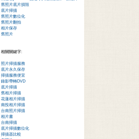
舊照片底片損毀
底片掃描
舊照片數位化
舊照片翻拍
相片保存
舊照片
相關關鍵字:
照片掃描服務
底片永久保存
掃描服務便宜
錄影帶轉DVD
底片掃描
舊相片掃描
花蓮相片掃描
南投相片掃描
台南照片掃描
相片書
台南掃描
底片掃描數位化
掃描器比較