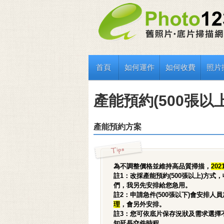
首頁
如何運作
如何收費
照片
產能預約(500張以
產能預約方案
為不調整價格並維持高品質掃描，
20
註1：改採產能預約(500張以上)方
們，我另先安排給您急用。
註2：申請急件(500張以下)會安排
理
，會另外安排。
註3：您可依底片保存況狀及需求選擇
知延長交件時程。