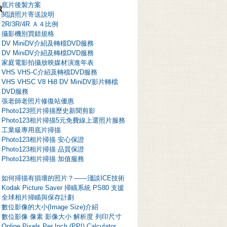
底片後製方案
我
閱讀照片寄送說明
2R/3R/4R Ａ４比例
攝影機別買錯規格
DV MiniDV介紹及轉檔DVD服務
DV MiniDV介紹及轉檔DVD服務
家庭電影拍攝放映媒材演進年表
VHS VHS-C介紹及轉檔DVD服務
VHS VHSC V8 Hi8 DV MiniDV影片轉檔
DVD服務
張老師老照片修復站優惠
Photo123照片掃描歷史新聞剪影
Photo123相片掃描5元免費線上選照片服務
工業級專用底片掃描
Photo123相片掃描 安心保證
Photo123相片掃描 品質保證
Photo123相片掃描 加值服務
如何掃描有損壞的照片？——淺談ICE技術
Kodak Picture Saver 掃瞄系統 PS80 支援
全球相片掃瞄與保存計劃
數位影像的大小(Image Size)介紹
數位影像 像素 影像大小 解析度 列印尺寸
Online Pixels Per Inch (PPI) Calculator