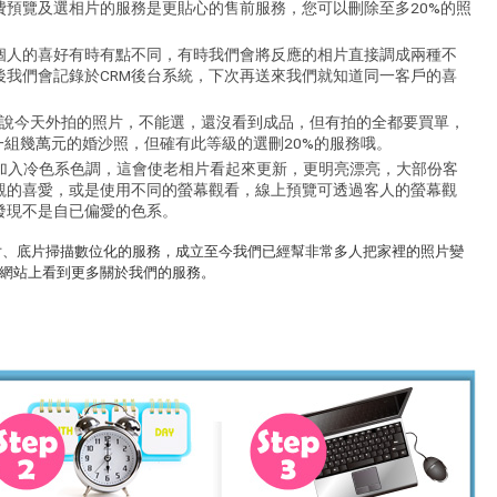
費預覽及選相片的服務是更貼心的售前服務，您可以刪除至多20%的照
個人的喜好有時有點不同，有時我們會將反應的相片直接調成兩種不
後我們會記錄於CRM後台系統，下次再送來我們就知道同一客戶的喜
師說今天外拍的照片，不能選，還沒看到成品，但有拍的全都要買單，
不是一組幾萬元的婚沙照，但確有此等級的選刪20%的服務哦。
會加入冷色系色調，這會使老相片看起來更新，更明亮漂亮，大部份客
觀的喜愛，或是使用不同的螢幕觀看，線上預覽可透過客人的螢幕觀
發現不是自已偏愛的色系。
舊照片、底片掃描數位化的服務，成立至今我們已經幫非常多人把家裡的照片變
網站上看到更多關於我們的服務。