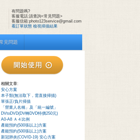
有問題嗎?
客服電話:請查詢<常見問題>
客服信箱:photo123service@gmail.com
看訂單狀態
檢視掃描結果
常見問題
相關文章:
安心方案
本子類(無法取下，需直接掃描)
單張正/負片掃描
「營業人名稱」及「統一編號」
DVtoDVD(DV轉DVD特價250元)
A0-A8 Ａ４比例
產能預約(500張以上)方案
產能預約(500張以上)方案
新冠肺炎(COVID-19) 安心方案