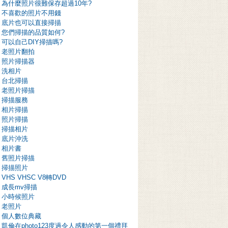
為什麼照片很難保存超過10年?
不喜歡的照片不用錢
底片也可以直接掃描
您們掃描的品質如何?
可以自己DIY掃描嗎?
老照片翻拍
照片掃描器
洗相片
台北掃描
老照片掃描
掃描服務
相片掃描
照片掃描
掃描相片
底片沖洗
相片書
舊照片掃描
掃描照片
VHS VHSC V8轉DVD
成長mv掃描
小時候照片
老照片
個人數位典藏
凱倫在photo123度過令人感動的第一個禮拜