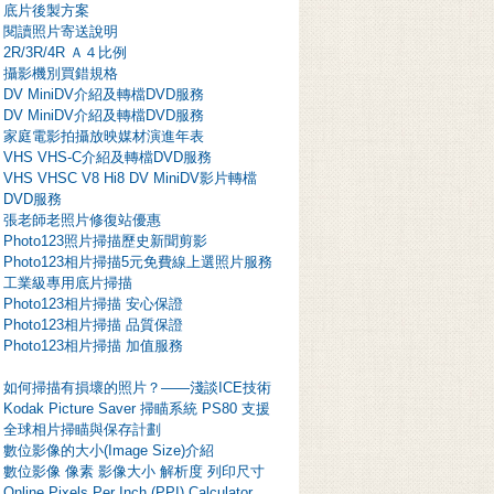
底片後製方案
閱讀照片寄送說明
2R/3R/4R Ａ４比例
攝影機別買錯規格
DV MiniDV介紹及轉檔DVD服務
DV MiniDV介紹及轉檔DVD服務
家庭電影拍攝放映媒材演進年表
VHS VHS-C介紹及轉檔DVD服務
VHS VHSC V8 Hi8 DV MiniDV影片轉檔
DVD服務
張老師老照片修復站優惠
Photo123照片掃描歷史新聞剪影
Photo123相片掃描5元免費線上選照片服務
工業級專用底片掃描
Photo123相片掃描 安心保證
Photo123相片掃描 品質保證
Photo123相片掃描 加值服務
如何掃描有損壞的照片？——淺談ICE技術
Kodak Picture Saver 掃瞄系統 PS80 支援
全球相片掃瞄與保存計劃
數位影像的大小(Image Size)介紹
數位影像 像素 影像大小 解析度 列印尺寸
Online Pixels Per Inch (PPI) Calculator