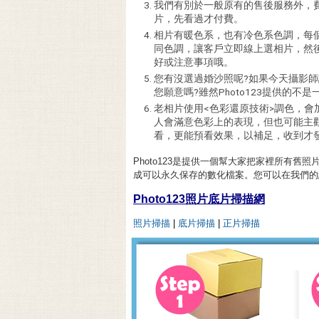
我們有別於一般原有的售後服務外，
片，先看過才付費。
相片有暖色系，也有冷色系色調，每
同色調，讓客戶立即線上選相片，然
好或注意事項哦。
您有沒選過婚沙照呢?如果今天攝影
您願意嗎?雖然Photo123提供的
老相片使用<色彩還原技術>調色，
人會滿意色彩上的表現，但也可能主
看，更能預看效果，以補足，收到才
Photo123是提供一個幫大家把家裡所有
成可以永久保存的數化檔案。您可以在我們的
Photo123照片底片掃描網
照片掃描
|
底片掃描
|
正片掃描