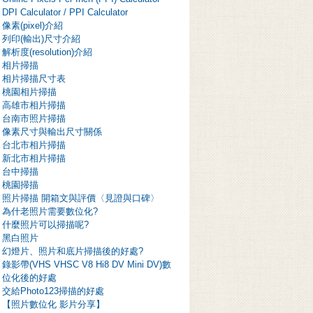
DPI Calculator / PPI Calculator
像素(pixel)介紹
列印(輸出)尺寸介紹
解析度(resolution)介紹
相片掃描
相片掃描尺寸表
桃園相片掃描
高雄市相片掃描
台南市照片掃描
像素尺寸與輸出尺寸關係
台北市相片掃描
新北市相片掃描
台中掃描
桃園掃描
照片掃描 開箱文與評價〈見證與口碑〉
為什老照片需要數位化?
什麼照片可以掃描呢?
黑白照片
幻燈片、照片和底片掃描後的好處?
錄影帶(VHS VHSC V8 Hi8 DV Mini DV)數
位化後的好處
交給Photo123掃描的好處
【照片數位化 影片分享】