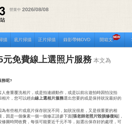
2026/08/08
營業中
掃描
底片掃描
正片掃描
錄影帶轉DVD
開箱文
掃描5元免費線上選照片服務
本文為
服務呢?
客人會重覆洗相片，或是拍連續動作，或是以前出遊拍時因怕沒拍
和相片，您可以經由
線上選相片服務
選出您要的或是保持狀況最好的
因為有些相片或底片保存狀況不同，如狀況很差，又是很重要的相
圖，因是一個像素一個一個修正請參下面
[
張老師老照片毀損修復站
]，
按修圖時間收費，每張可能要近千元不等，如選出保存好的處理，可