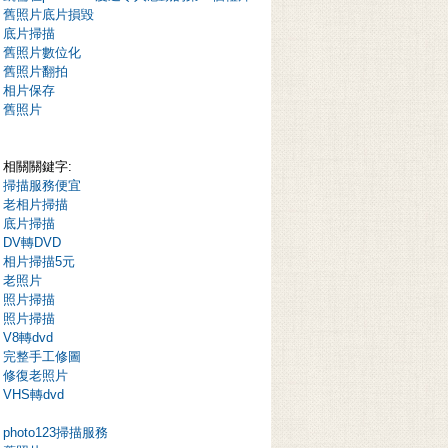
舊照片底片損毀
底片掃描
舊照片數位化
舊照片翻拍
相片保存
舊照片
相關關鍵字:
掃描服務便宜
老相片掃描
底片掃描
DV轉DVD
相片掃描5元
老照片
照片掃描
照片掃描
V8轉dvd
完整手工修圖
修復老照片
VHS轉dvd
photo123掃描服務