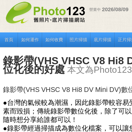
2026/08/09
營業中
首頁
如何運作
如何收費
照片掃描
底片掃描
正片掃
錄影帶(VHS VHSC V8 Hi8 D
位化後的好處
本文為Photo1
錄影帶(
VHS VHSC V8 Hi8 DV Mini DV
)數
●台灣的氣候較為潮濕，因此錄影帶較容易
素而毀損；傳統錄影帶數位化後，除了可以
隨時想分享給誰都可以！
●錄影帶經過掃描成為數位化檔案，可以讓