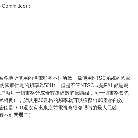
ds Committee)：
為各地所使用的供電頻率不同所致，像使用NTSC系統的國家
統的國家供電的頻率為50Hz，但是不管NTSC或是PAL都是屬
的方式，就是就每一個畫格分成奇數跟偶數的掃瞄線，每一個畫格會先
相反），所以用30畫格的頻率就可以模擬出60畫格的效
這也是LCD還沒有出來之前電視會很傷眼睛的最大元凶
看不到
閃爍
了）