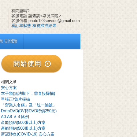
有問題嗎?
客服電話:請查詢<常見問題>
客服信箱:photo123service@gmail.com
看訂單狀態
檢視掃描結果
常見問題
相關文章:
安心方案
本子類(無法取下，需直接掃描)
單張正/負片掃描
「營業人名稱」及「統一編號」
DVtoDVD(DV轉DVD特價250元)
A0-A8 Ａ４比例
產能預約(500張以上)方案
產能預約(500張以上)方案
新冠肺炎(COVID-19) 安心方案