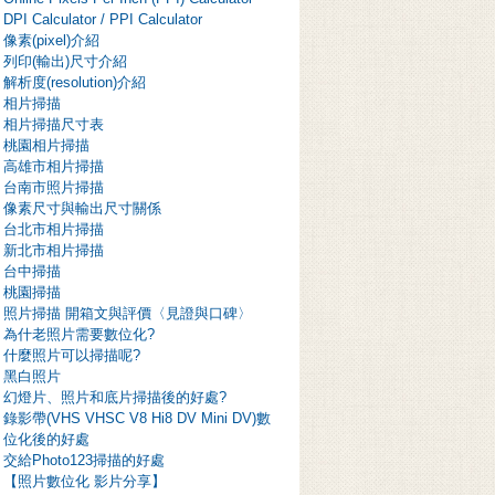
DPI Calculator / PPI Calculator
像素(pixel)介紹
列印(輸出)尺寸介紹
解析度(resolution)介紹
相片掃描
相片掃描尺寸表
桃園相片掃描
高雄市相片掃描
台南市照片掃描
像素尺寸與輸出尺寸關係
台北市相片掃描
新北市相片掃描
台中掃描
桃園掃描
照片掃描 開箱文與評價〈見證與口碑〉
為什老照片需要數位化?
什麼照片可以掃描呢?
黑白照片
幻燈片、照片和底片掃描後的好處?
錄影帶(VHS VHSC V8 Hi8 DV Mini DV)數
位化後的好處
交給Photo123掃描的好處
【照片數位化 影片分享】