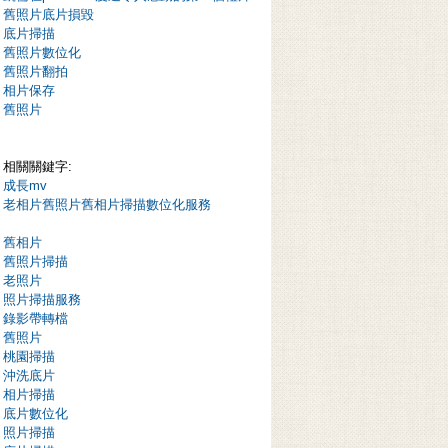
舊照片底片損毀
底片掃描
舊照片數位化
舊照片翻拍
相片保存
舊照片
相關關鍵字:
成長mv
老相片舊照片舊相片掃描數位化服務
舊相片
舊照片掃描
老照片
照片掃描服務
錄影帶轉檔
舊照片
桃園掃描
沖洗底片
相片掃描
底片數位化
照片掃描