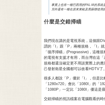
事實上也有一種巴西用的PAL-M的系統
另外還有一種在原來東歐及舊蘇聯使用的
什麼是交錯掃瞄
我們現在講的是電視系統，這個跟DV
謂的「I」跟「P」兩種規格，「I」就是
「循序掃瞄」(Prograssive)
的電視有支援才有用，而台灣在這「
規格都還沒確定更不用談實際上的應用
己發射衛星全國都可以收看HDTV了
很多人都說「P」優於「I」，但是比
「1280x720」會比「1080I」的
「1080P」一定比「1080I」優這
交錯掃瞄的視訊檔案在電腦觀看的時