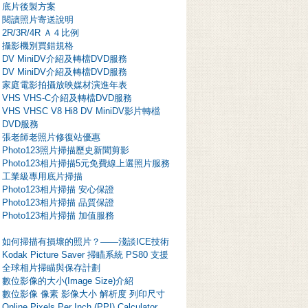
底片後製方案
閱讀照片寄送說明
2R/3R/4R Ａ４比例
攝影機別買錯規格
DV MiniDV介紹及轉檔DVD服務
DV MiniDV介紹及轉檔DVD服務
家庭電影拍攝放映媒材演進年表
VHS VHS-C介紹及轉檔DVD服務
VHS VHSC V8 Hi8 DV MiniDV影片轉檔
DVD服務
張老師老照片修復站優惠
Photo123照片掃描歷史新聞剪影
Photo123相片掃描5元免費線上選照片服務
工業級專用底片掃描
Photo123相片掃描 安心保證
Photo123相片掃描 品質保證
Photo123相片掃描 加值服務
如何掃描有損壞的照片？——淺談ICE技術
Kodak Picture Saver 掃瞄系統 PS80 支援
全球相片掃瞄與保存計劃
數位影像的大小(Image Size)介紹
數位影像 像素 影像大小 解析度 列印尺寸
Online Pixels Per Inch (PPI) Calculator