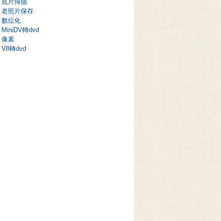
底片掃描
老照片保存
數位化
MiniDV轉dvd
像素
V8轉dvd