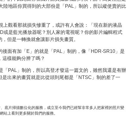
大陸地區你買得到的大部份是「PAL」制的，所以縱使賣的比
視上觀看那就損失慘重了，或許有人會說：「現在新的液晶
VD或是藍光播放器呢？別人家的電視呢？你的影片編輯程式
制的，但是一轉換就會讓影片損失畫質。
後面有加「E」的就是「PAL」制的，像「HDR-SR10」是
規，這樣能夠分辨了嗎？
是「PAL」制的，所以高登才發這一篇文的，雖然我還是有辦
但是出來的畫質就是比從頭到尾都是「NTSC」制的差了一
舊照片、底片掃描數位化的服務，成立至今我們已經幫非常多人把家裡的照片變
網站上看到更多關於我們的服務。