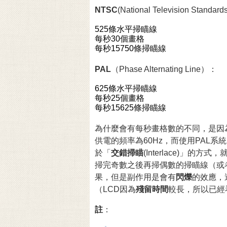
NTSC
(National Television Standar
525條水平掃瞄線
每秒30個畫格
每秒15750條掃瞄線
PAL
（Phase Alternating Line）：
625條水平掃瞄線
每秒25個畫格
每秒15625條掃瞄線
為什麼會有每秒畫格數的不同，是因
供電的頻率為60Hz，而使用PAL系
於「
交錯掃瞄
(Interlace)」
掃完奇數之後再掃偶數的掃瞄線（或者
果，但是副作用是會有
閃爍
的效應，
（LCD因為
殘留時間
較長，所以已經
註
：