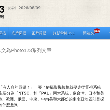
2026/08/09
營業中
掃描
底片掃描
正片掃描
錄影帶轉DVD
開箱文
文為Photo123系列文章
「有人真的買錯了」！要了解攝影機規格就要先從電視系統
主要分為「
NTSC
」和「
PAL
」兩大系統，像台灣、日本和美
香港、歐洲、俄國、中東、中南美和大部份的東南亞地區則是採
有什麼差異：