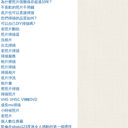
為什麼照片很難保存超過10年?
不喜歡的照片不用錢
底片也可以直接掃描
您們掃描的品質如何?
可以自己DIY掃描嗎?
老照片翻拍
照片掃描器
洗相片
台北掃描
老照片掃描
掃描服務
相片掃描
照片掃描
掃描相片
底片沖洗
相片書
舊照片掃描
掃描照片
VHS VHSC V8轉DVD
成長mv掃描
小時候照片
老照片
個人數位典藏
凱倫在photo123度過令人感動的第一個禮拜