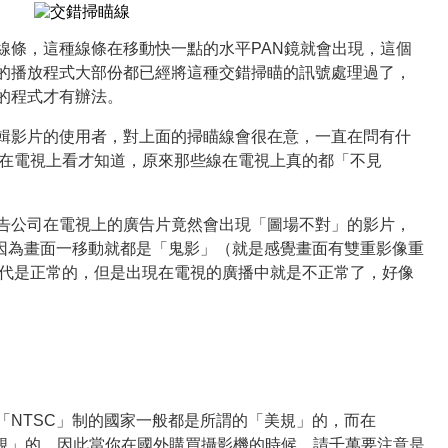
線條，這種線條在移動快一點的水平PAN鏡就會出現，這個
的播放程式大部份都已經將這種交錯掃瞄的訊號處理過了，
的程式才有辦法。
輯影片的使用者，對上面的掃瞄線會很在意，一直在問有什
D在電視上看才知道，原來那些線在電視上真的都「不見
告公司在電視上的廣告片竟然會出現「圖場不對」的影片，
，因為畫面一移動就都是「鬼影」（就是感覺畫面有雙重影像重
時代是正常的，但是出現在電視的廣播中就是不正常了，好像
「NTSC」制的國家一般都是所謂的「美規」的，而在
歐規」的，因此當你在國外購買攝影機的時候，請千萬要注意是