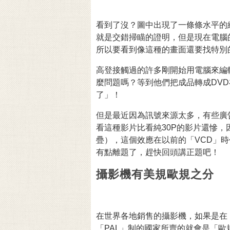
看到了沒？圖中出現了一條條水平的
就是交錯掃瞄的證明，但是現在電腦
所以要看到像這種的畫面還要找特別
高登接觸過的許多剛開始用電腦來編
麼問題嗎？等到他們把成品轉成DV
了」！
但是最近因為訊號來源太多，有些廣
看這種影片比看純30P的影片還慘
疊），這個效應在以前的「VCD」
有點離題了，趕快回頭講正題吧！
攝影機有美規歐規之分
在世界各地銷售的攝影機，如果是在
「PAL」制的國家所賣的就會是「