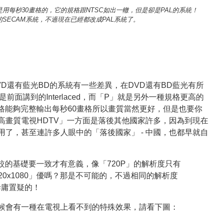
是用每秒30畫格的，它的規格跟NTSC如出一轍，但是卻是PAL的系統！
SECAM系統，不過現在已經都改成PAL系統了。
D還有藍光BD的系統有一些差異，在DVD還有BD藍光有所
前面講到的Interlaced，而「P」就是另外一種規格更高的
，這種規格能夠完整輸出每秒60畫格所以畫質當然更好，但是也要你
高畫質電視HDTV」一方面是落後其他國家許多，因為到現在
了，甚至連許多人眼中的「落後國家」 - 中國，也都早就自
。
較的基礎要一致才有意義，像「720P」的解析度只有
「1920x1080」優嗎？那是不可能的，不過相同的解析度
是毋庸置疑的！
候會有一種在電視上看不到的特殊效果，請看下圖：