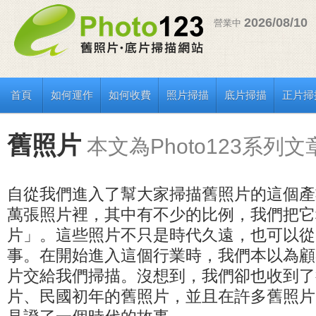
2026/08/10
營業中
首頁
如何運作
如何收費
照片掃描
底片掃描
正片掃
舊照片
本文為Photo123系列文
自從我們進入了幫大家掃描舊照片的這個產
萬張照片裡，其中有不少的比例，我們把它
片」。這些照片不只是時代久遠，也可以從
事。在開始進入這個行業時，我們本以為顧
片交給我們掃描。沒想到，我們卻也收到了
片、民國初年的舊照片，並且在許多舊照片