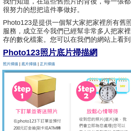
我們知道，在這些舊照片的背後，每一張都
很努力的想把這件事做好。
Photo123是提供一個幫大家把家裡所有
服務，成立至今我們已經幫非常多人把家裡
存的數化檔案。您可以在我們的網站上看到
Photo123照片底片掃描網
照片掃描
|
底片掃描
|
正片掃描