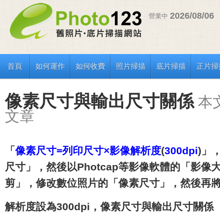
2026/08/06
營業中
首頁
如何運作
如何收費
照片掃描
底片掃描
正片掃
像素尺寸與輸出尺寸關係
本文
文章
「
像素尺寸=列印尺寸×影像解析度
(
300dpi
)」
尺寸」，然後以Photcap等影像軟體的「影
剪」，修改數位照片的「像素尺寸」，然後再將解
解析度設為300dpi，像素尺寸與輸出尺寸關係