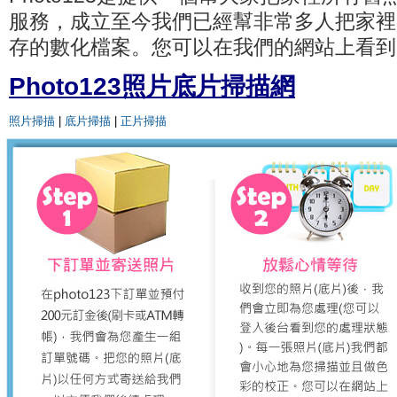
服務，成立至今我們已經幫非常多人把家裡
存的數化檔案。您可以在我們的網站上看到
Photo123照片底片掃描網
照片掃描
|
底片掃描
|
正片掃描