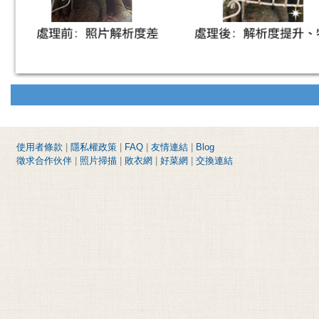
使用者條款
|
隱私權政策
|
FAQ
|
友情連結
|
Blog
徵求合作伙伴
|
照片掃描
|
敗衣網
|
好菜網
|
交換連結